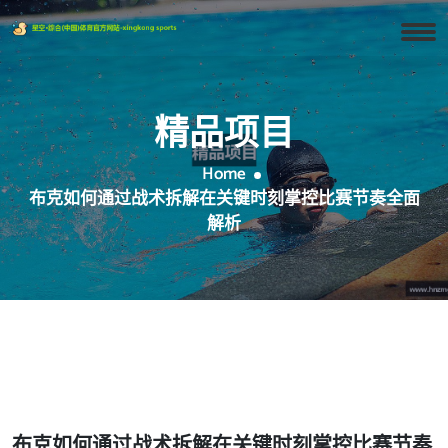
精品项目
Home
布克如何通过战术拆解在关键时刻掌控比赛节奏全面
解析
布克如何通过战术拆解在关键时刻掌控比赛节奏