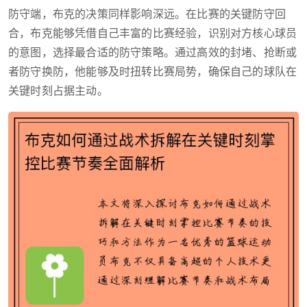
防守端，布克的决策同样影响深远。在比赛的关键防守回
合，布克能够凭借自己丰富的比赛经验，识别对方核心球员
的意图，选择最合适的防守策略。通过高效的封堵、抢断或
者防守换防，他能够及时扭转比赛局势，确保自己的球队在
关键时刻占据主动。