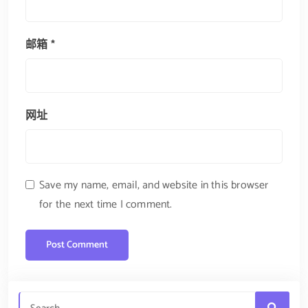
邮箱
*
网址
Save my name, email, and website in this browser
for the next time I comment.