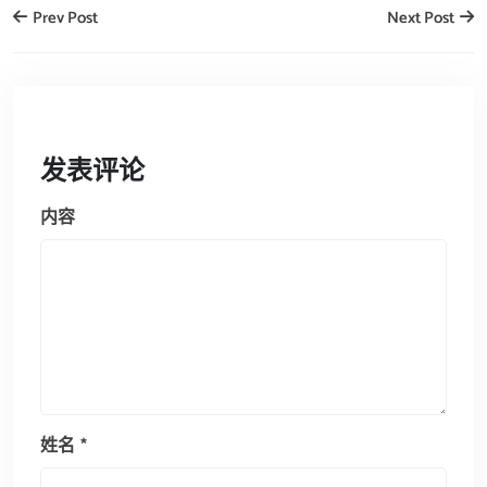
Prev Post
Next Post
发表评论
内容
姓名
*