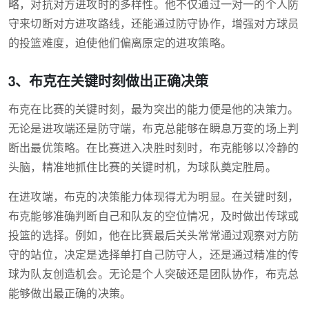
略，对抗对方进攻时的多样性。他不仅通过一对一的个人防
守来切断对方进攻路线，还能通过防守协作，增强对方球员
的投篮难度，迫使他们偏离原定的进攻策略。
3、布克在关键时刻做出正确决策
布克在比赛的关键时刻，最为突出的能力便是他的决策力。
无论是进攻端还是防守端，布克总能够在瞬息万变的场上判
断出最优策略。在比赛进入决胜时刻时，布克能够以冷静的
头脑，精准地抓住比赛的关键时机，为球队奠定胜局。
在进攻端，布克的决策能力体现得尤为明显。在关键时刻，
布克能够准确判断自己和队友的空位情况，及时做出传球或
投篮的选择。例如，他在比赛最后关头常常通过观察对方防
守的站位，决定是选择单打自己防守人，还是通过精准的传
球为队友创造机会。无论是个人突破还是团队协作，布克总
能够做出最正确的决策。