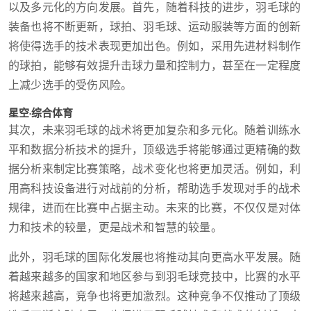
以及多元化的方向发展。首先，随着科技的进步，羽毛球的
装备也将不断更新，球拍、羽毛球、运动服装等方面的创新
将使得选手的技术表现更加出色。例如，采用先进材料制作
的球拍，能够有效提升击球力量和控制力，甚至在一定程度
上减少选手的受伤风险。
星空·综合体育
其次，未来羽毛球的战术将更加复杂和多元化。随着训练水
平和数据分析技术的提升，顶级选手将能够通过更精确的数
据分析来制定比赛策略，战术变化也将更加灵活。例如，利
用高科技设备进行对战前的分析，帮助选手发现对手的战术
规律，进而在比赛中占据主动。未来的比赛，不仅仅是对体
力和技术的较量，更是战术和智慧的较量。
此外，羽毛球的国际化发展也将推动其向更高水平发展。随
着越来越多的国家和地区参与到羽毛球竞技中，比赛的水平
将越来越高，竞争也将更加激烈。这种竞争不仅推动了顶级