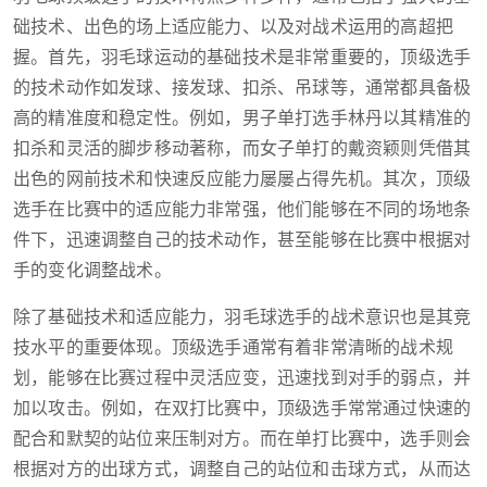
础技术、出色的场上适应能力、以及对战术运用的高超把
握。首先，羽毛球运动的基础技术是非常重要的，顶级选手
的技术动作如发球、接发球、扣杀、吊球等，通常都具备极
高的精准度和稳定性。例如，男子单打选手林丹以其精准的
扣杀和灵活的脚步移动著称，而女子单打的戴资颖则凭借其
出色的网前技术和快速反应能力屡屡占得先机。其次，顶级
选手在比赛中的适应能力非常强，他们能够在不同的场地条
件下，迅速调整自己的技术动作，甚至能够在比赛中根据对
手的变化调整战术。
除了基础技术和适应能力，羽毛球选手的战术意识也是其竞
技水平的重要体现。顶级选手通常有着非常清晰的战术规
划，能够在比赛过程中灵活应变，迅速找到对手的弱点，并
加以攻击。例如，在双打比赛中，顶级选手常常通过快速的
配合和默契的站位来压制对方。而在单打比赛中，选手则会
根据对方的出球方式，调整自己的站位和击球方式，从而达