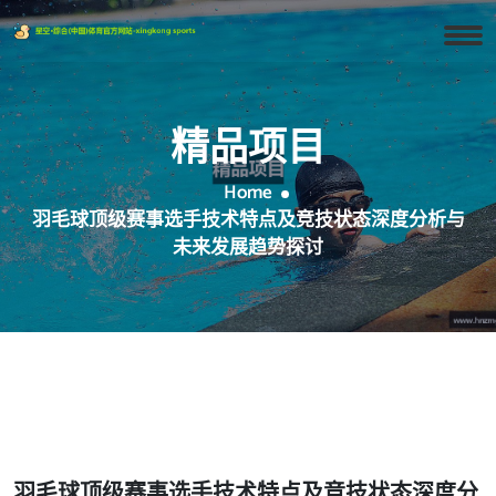
精品项目
Home
羽毛球顶级赛事选手技术特点及竞技状态深度分析与
未来发展趋势探讨
羽毛球顶级赛事选手技术特点及竞技状态深度分