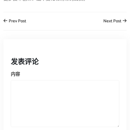
Prev Post
Next Post
发表评论
内容