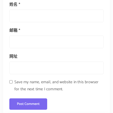
姓名
*
邮箱
*
网址
Save my name, email, and website in this browser
for the next time I comment.