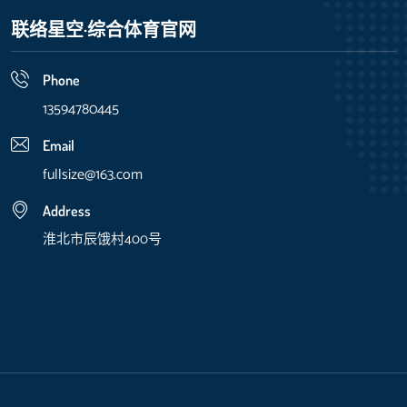
联络星空·综合体育官网
Phone
13594780445
Email
fullsize@163.com
Address
淮北市辰饿村400号