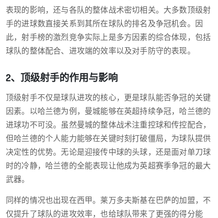
表现的影响，还与各队的整体战术密切相关。大多数顶级射
手的进球数直接关系到其所在球队的排名及争冠机会。因
此，射手榜的激烈竞争实际上是多方因素的综合体现，包括
球队的整体配合、进攻端的效率以及对手防守的表现。
2、顶级射手的作用与影响
顶级射手不仅是球队进攻的核心，更是球队能否争冠的关键
因素。以哈兰德为例，曼城能够在英超持续争冠，哈兰德的
进球功不可没。虽然曼城的整体战术注重控球和传控配合，
但哈兰德的个人能力能够在关键时刻打破僵局，为球队提供
决定性的优势。无论是迎接传中球的头球，还是面对单刀球
时的冷静，哈兰德的全能表现让他成为英超赛季争冠的最大
武器。
同样的情况也出现在西甲。莱万多夫斯基在巴萨的加盟，不
仅提升了球队的进攻效率，也给球队带来了更强的得分能