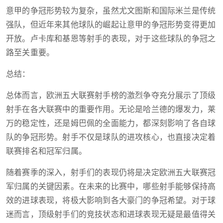
意甲的争冠形势较为复杂，虽然尤文图斯和国际米兰是传统
强队，但近年来其他球队的崛起让意甲的争冠形势变得更加
开放。卢卡库和基恩等射手的表现，对于这些球队的争冠之
路至关重要。
总结：
总体而言，欧洲五大联赛射手榜的激烈争夺充分展示了顶级
射手在各大联赛中的重要作用。无论是哈兰德的爆发力，莱
万的稳定性，还是姆巴佩的全面能力，都深刻影响了各自球
队的争冠形势。射手不仅是球队的进攻核心，也直接决定着
联赛排名和冠军归属。
随着赛季的深入，射手们的表现仍将是决定欧洲五大联赛冠
军归属的关键因素。在未来的比赛中，哪些射手能够保持高
效的进球表现，将极大影响到各大豪门的争冠希望。对于球
迷而言，顶级射手们的竞技状态和进球表现无疑是最值得关