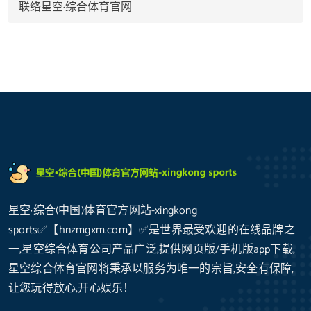
联络星空·综合体育官网
星空·综合(中国)体育官方网站-xingkong
sports✅【hnzmgxm.com】✅是世界最受欢迎的在线品牌之
一,星空综合体育公司产品广泛,提供网页版/手机版app下载,
星空综合体育官网将秉承以服务为唯一的宗旨,安全有保障,
让您玩得放心,开心娱乐！