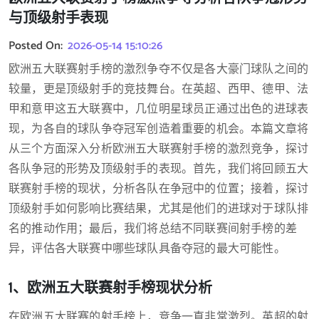
与顶级射手表现
Posted On:
2026-05-14 15:10:26
欧洲五大联赛射手榜的激烈争夺不仅是各大豪门球队之间的
较量，更是顶级射手的竞技舞台。在英超、西甲、德甲、法
甲和意甲这五大联赛中，几位明星球员正通过出色的进球表
现，为各自的球队争夺冠军创造着重要的机会。本篇文章将
从三个方面深入分析欧洲五大联赛射手榜的激烈竞争，探讨
各队争冠的形势及顶级射手的表现。首先，我们将回顾五大
联赛射手榜的现状，分析各队在争冠中的位置；接着，探讨
顶级射手如何影响比赛结果，尤其是他们的进球对于球队排
名的推动作用；最后，我们将总结不同联赛间射手榜的差
异，评估各大联赛中哪些球队具备夺冠的最大可能性。
1、欧洲五大联赛射手榜现状分析
在欧洲五大联赛的射手榜上，竞争一直非常激烈。英超的射