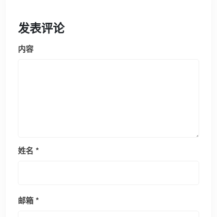
发表评论
内容
姓名
*
邮箱
*