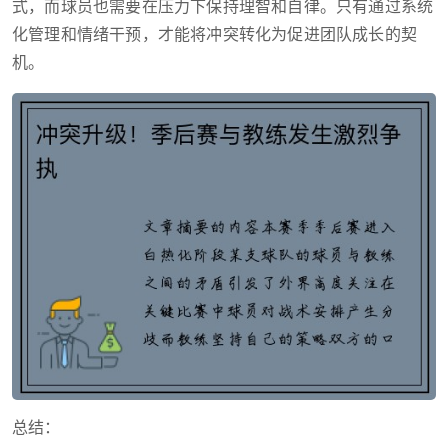
式，而球员也需要在压力下保持理智和自律。只有通过系统
化管理和情绪干预，才能将冲突转化为促进团队成长的契
机。
总结：