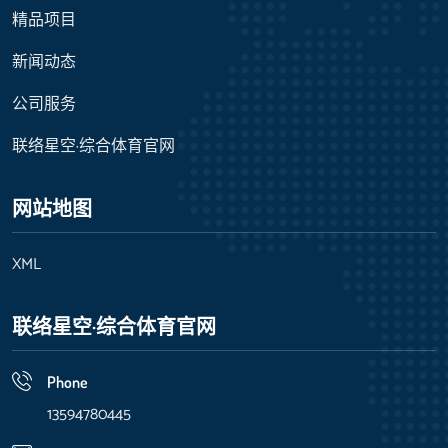
精品项目
新闻动态
公司服务
联络星空·综合体育官网
网站地图
XML
联络星空·综合体育官网
Phone
13594780445