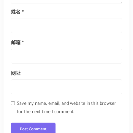
姓名
*
邮箱
*
网址
Save my name, email, and website in this browser
for the next time I comment.