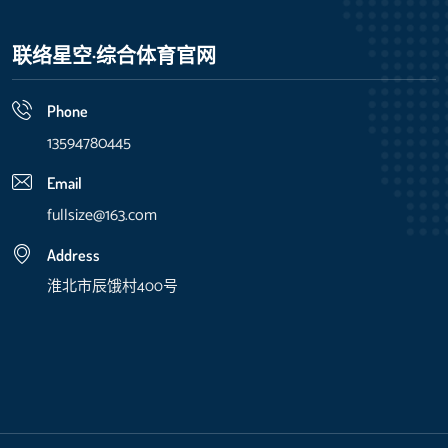
联络星空·综合体育官网
Phone
13594780445
Email
fullsize@163.com
Address
淮北市辰饿村400号