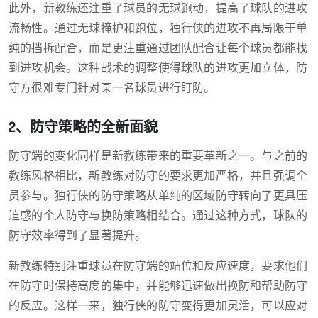
此外，新教练还注重了球员的无球跑动，提高了球队的进攻
流畅性。通过无球掩护和跑位，独行侠的进攻不再局限于单
纯的挡拆配合，而是更注重通过团队配合让每个球员都能找
到进攻机会。这种战术的调整使得球队的进攻更加立体，防
守方很难专门针对某一名球员进行盯防。
2、防守策略的全新面貌
防守端的变化同样是新教练带来的重要革新之一。与之前的
教练风格相比，新教练对防守的要求更加严格，并且强调全
员参与。独行侠的防守策略从单纯的区域防守转向了更具压
迫感的个人防守与换防策略相结合。通过这种方式，球队的
防守效率得到了显著提升。
新教练特别注重球员在防守端的站位和反应速度，要求他们
在防守时保持高度的集中，并能够迅速做出换防和帮助防守
的反应。这样一来，独行侠的防守变得更加灵活，可以应对