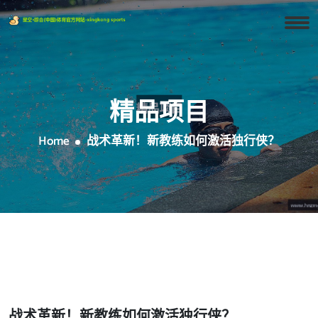
精品项目
Home
战术革新！新教练如何激活独行侠？
战术革新！新教练如何激活独行侠？