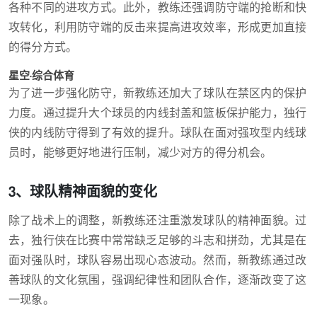
各种不同的进攻方式。此外，教练还强调防守端的抢断和快
攻转化，利用防守端的反击来提高进攻效率，形成更加直接
的得分方式。
星空·综合体育
为了进一步强化防守，新教练还加大了球队在禁区内的保护
力度。通过提升大个球员的内线封盖和篮板保护能力，独行
侠的内线防守得到了有效的提升。球队在面对强攻型内线球
员时，能够更好地进行压制，减少对方的得分机会。
3、球队精神面貌的变化
除了战术上的调整，新教练还注重激发球队的精神面貌。过
去，独行侠在比赛中常常缺乏足够的斗志和拼劲，尤其是在
面对强队时，球队容易出现心态波动。然而，新教练通过改
善球队的文化氛围，强调纪律性和团队合作，逐渐改变了这
一现象。