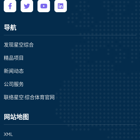
导航
发现星空综合
精品项目
新闻动态
公司服务
联络星空·综合体育官网
网站地图
XML