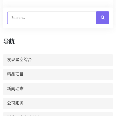
导航
发现星空综合
精品项目
新闻动态
公司服务