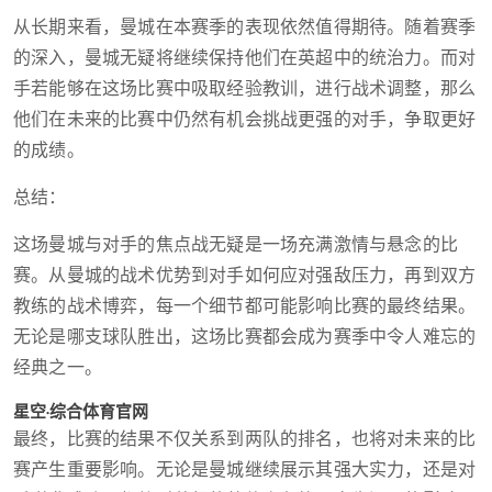
从长期来看，曼城在本赛季的表现依然值得期待。随着赛季
的深入，曼城无疑将继续保持他们在英超中的统治力。而对
手若能够在这场比赛中吸取经验教训，进行战术调整，那么
他们在未来的比赛中仍然有机会挑战更强的对手，争取更好
的成绩。
总结：
这场曼城与对手的焦点战无疑是一场充满激情与悬念的比
赛。从曼城的战术优势到对手如何应对强敌压力，再到双方
教练的战术博弈，每一个细节都可能影响比赛的最终结果。
无论是哪支球队胜出，这场比赛都会成为赛季中令人难忘的
经典之一。
星空·综合体育官网
最终，比赛的结果不仅关系到两队的排名，也将对未来的比
赛产生重要影响。无论是曼城继续展示其强大实力，还是对