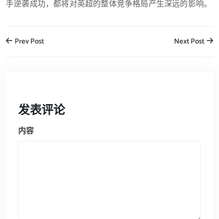
手逆袭成功，都将对英超的整体竞争格局产生深远的影响。
Prev Post
Next Post
发表评论
内容