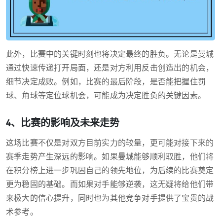
此外，比赛中的关键时刻也将决定最终的胜负。无论是曼城
通过快速传递打开局面，还是对方利用反击创造出的机会，
细节决定成败。例如，比赛的最后阶段，是否能把握住罚
球、角球等定位球机会，可能成为决定胜负的关键因素。
4、比赛的影响及未来走势
这场比赛不仅是对双方目前实力的较量，更可能对接下来的
赛季走势产生深远的影响。如果曼城能够顺利取胜，他们将
在积分榜上进一步巩固自己的领先地位，为后续的比赛奠定
更为稳固的基础。而如果对手能够逆袭，这无疑将给他们带
来极大的信心提升，同时也为其他竞争对手提供了宝贵的战
术参考。