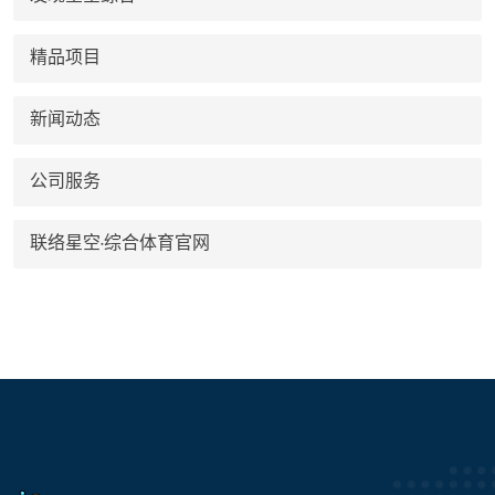
精品项目
新闻动态
公司服务
联络星空·综合体育官网