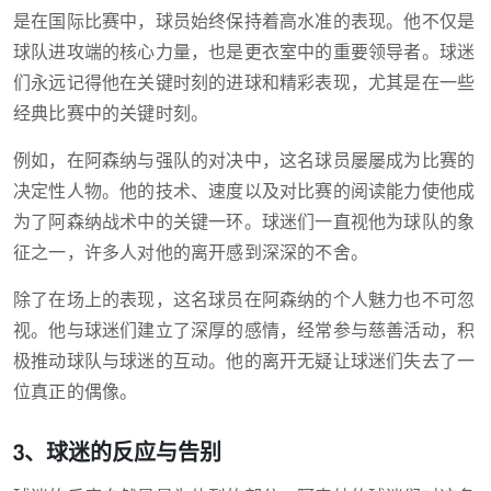
是在国际比赛中，球员始终保持着高水准的表现。他不仅是
球队进攻端的核心力量，也是更衣室中的重要领导者。球迷
们永远记得他在关键时刻的进球和精彩表现，尤其是在一些
经典比赛中的关键时刻。
例如，在阿森纳与强队的对决中，这名球员屡屡成为比赛的
决定性人物。他的技术、速度以及对比赛的阅读能力使他成
为了阿森纳战术中的关键一环。球迷们一直视他为球队的象
征之一，许多人对他的离开感到深深的不舍。
除了在场上的表现，这名球员在阿森纳的个人魅力也不可忽
视。他与球迷们建立了深厚的感情，经常参与慈善活动，积
极推动球队与球迷的互动。他的离开无疑让球迷们失去了一
位真正的偶像。
3、球迷的反应与告别