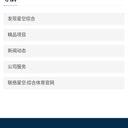
发现星空综合
精品项目
新闻动态
公司服务
联络星空·综合体育官网