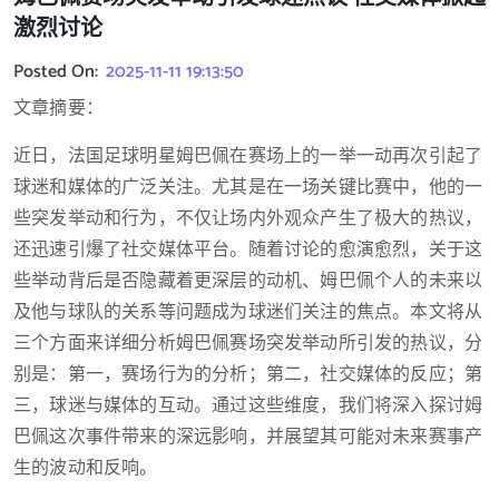
激烈讨论
Posted On:
2025-11-11 19:13:50
文章摘要：
近日，法国足球明星姆巴佩在赛场上的一举一动再次引起了
球迷和媒体的广泛关注。尤其是在一场关键比赛中，他的一
些突发举动和行为，不仅让场内外观众产生了极大的热议，
还迅速引爆了社交媒体平台。随着讨论的愈演愈烈，关于这
些举动背后是否隐藏着更深层的动机、姆巴佩个人的未来以
及他与球队的关系等问题成为球迷们关注的焦点。本文将从
三个方面来详细分析姆巴佩赛场突发举动所引发的热议，分
别是：第一，赛场行为的分析；第二，社交媒体的反应；第
三，球迷与媒体的互动。通过这些维度，我们将深入探讨姆
巴佩这次事件带来的深远影响，并展望其可能对未来赛事产
生的波动和反响。