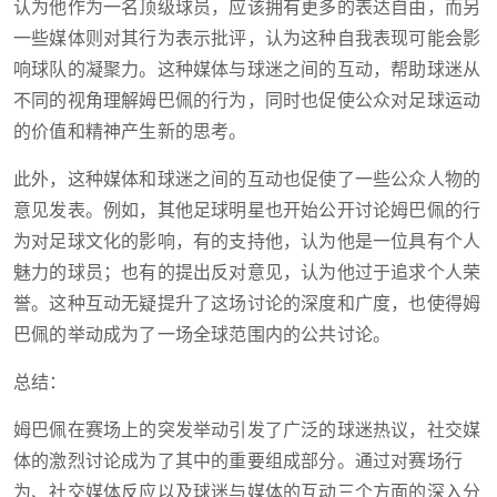
认为他作为一名顶级球员，应该拥有更多的表达自由，而另
一些媒体则对其行为表示批评，认为这种自我表现可能会影
响球队的凝聚力。这种媒体与球迷之间的互动，帮助球迷从
不同的视角理解姆巴佩的行为，同时也促使公众对足球运动
的价值和精神产生新的思考。
此外，这种媒体和球迷之间的互动也促使了一些公众人物的
意见发表。例如，其他足球明星也开始公开讨论姆巴佩的行
为对足球文化的影响，有的支持他，认为他是一位具有个人
魅力的球员；也有的提出反对意见，认为他过于追求个人荣
誉。这种互动无疑提升了这场讨论的深度和广度，也使得姆
巴佩的举动成为了一场全球范围内的公共讨论。
总结：
姆巴佩在赛场上的突发举动引发了广泛的球迷热议，社交媒
体的激烈讨论成为了其中的重要组成部分。通过对赛场行
为、社交媒体反应以及球迷与媒体的互动三个方面的深入分