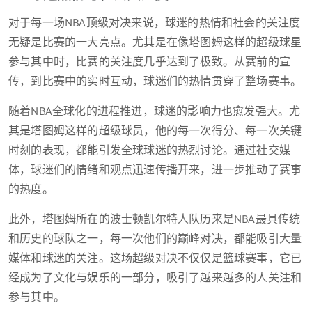
对于每一场NBA顶级对决来说，球迷的热情和社会的关注度
无疑是比赛的一大亮点。尤其是在像塔图姆这样的超级球星
参与其中时，比赛的关注度几乎达到了极致。从赛前的宣
传，到比赛中的实时互动，球迷们的热情贯穿了整场赛事。
随着NBA全球化的进程推进，球迷的影响力也愈发强大。尤
其是塔图姆这样的超级球员，他的每一次得分、每一次关键
时刻的表现，都能引发全球球迷的热烈讨论。通过社交媒
体，球迷们的情绪和观点迅速传播开来，进一步推动了赛事
的热度。
此外，塔图姆所在的波士顿凯尔特人队历来是NBA最具传统
和历史的球队之一，每一次他们的巅峰对决，都能吸引大量
媒体和球迷的关注。这场超级对决不仅仅是篮球赛事，它已
经成为了文化与娱乐的一部分，吸引了越来越多的人关注和
参与其中。