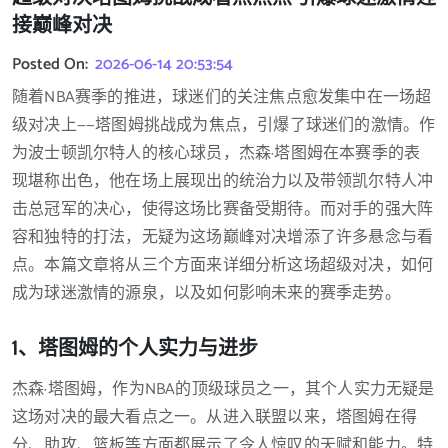
接巅峰对决
Posted On:
2026-06-14 20:53:54
随着NBA赛季的推进，球迷们的关注焦点愈发集中在一场超
级对决上——塔图姆挑战成为焦点，引爆了球迷们的激情。作
为波士顿凯尔特人的核心球员，杰森·塔图姆在本赛季的表
现堪称出色，他在场上展现出的统治力以及带领凯尔特人冲
击总冠军的决心，使得这场比赛备受期待。而对手的强大阵
容和独特的打法，无疑为这场巅峰对决增添了许多悬念与看
点。本篇文章将从三个方面来详细分析这场超级对决，如何
成为球迷激情的源泉，以及如何影响未来的赛季走势。
1、塔图姆的个人实力与进步
杰森·塔图姆，作为NBA的顶级球员之一，其个人实力无疑是
这场对决的最大看点之一。从进入联盟以来，塔图姆在得
分、助攻、篮板等方面都展示了令人惊叹的天赋和能力。特