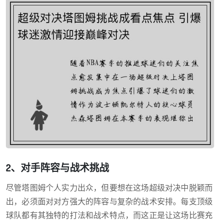
2、对手阵容与战术挑战
尽管塔图姆个人实力出众，但要想在这场超级对决中脱颖而
出，必须面对对方强大的阵容与复杂的战术安排。每支顶级
球队都有其独特的打法和战术特点，而这正是让这场比赛充