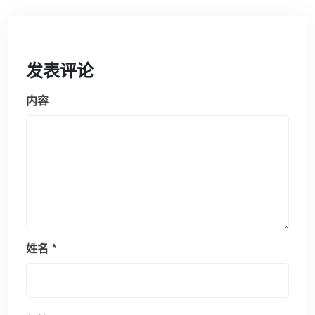
发表评论
内容
姓名
*