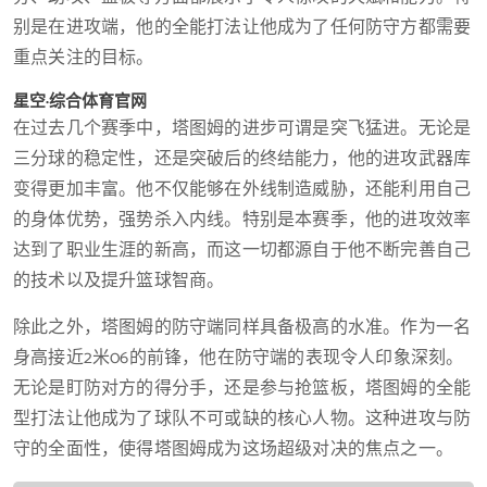
别是在进攻端，他的全能打法让他成为了任何防守方都需要
重点关注的目标。
星空·综合体育官网
在过去几个赛季中，塔图姆的进步可谓是突飞猛进。无论是
三分球的稳定性，还是突破后的终结能力，他的进攻武器库
变得更加丰富。他不仅能够在外线制造威胁，还能利用自己
的身体优势，强势杀入内线。特别是本赛季，他的进攻效率
达到了职业生涯的新高，而这一切都源自于他不断完善自己
的技术以及提升篮球智商。
除此之外，塔图姆的防守端同样具备极高的水准。作为一名
身高接近2米06的前锋，他在防守端的表现令人印象深刻。
无论是盯防对方的得分手，还是参与抢篮板，塔图姆的全能
型打法让他成为了球队不可或缺的核心人物。这种进攻与防
守的全面性，使得塔图姆成为这场超级对决的焦点之一。