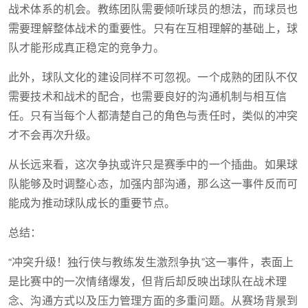
战术体系的机会。教练团队需要倾听球员的想法，而球员也
需要理解整体战术的重要性。只有在互相理解的基础上，球
队才能形成真正稳定的竞争力。
此外，球队文化的建设同样不可忽视。一个成熟的团队不仅
需要技术和战术的配合，也需要良好的沟通机制与相互信
任。只有当每个人都清楚自己的角色与责任时，类似的冲突
才不会再次升级。
从长远来看，这次争执或许只是赛季中的一个插曲。如果球
队能够及时调整心态，加强内部沟通，那么这一事件反而可
能成为推动球队成长的重要节点。
总结：
“冲突升级！独行侠与教练发生激烈争执”这一事件，表面上
是比赛中的一次情绪爆发，但背后却反映出球队在战术理
念、沟通方式以及压力管理方面的多重问题。从赛场背景到