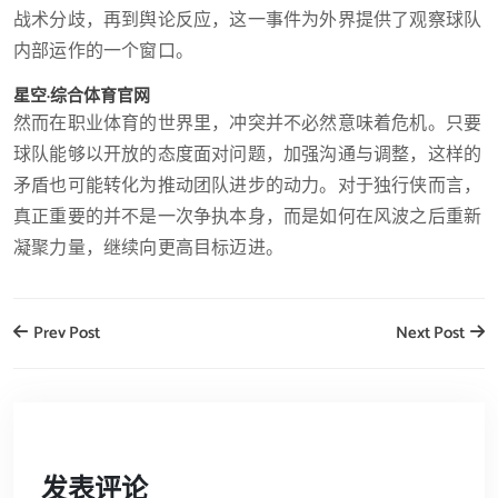
战术分歧，再到舆论反应，这一事件为外界提供了观察球队
内部运作的一个窗口。
星空·综合体育官网
然而在职业体育的世界里，冲突并不必然意味着危机。只要
球队能够以开放的态度面对问题，加强沟通与调整，这样的
矛盾也可能转化为推动团队进步的动力。对于独行侠而言，
真正重要的并不是一次争执本身，而是如何在风波之后重新
凝聚力量，继续向更高目标迈进。
Prev Post
Next Post
发表评论