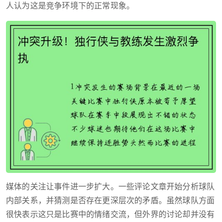
人认为这是竞争环境下的正常现象。
媒体的关注让事件进一步扩大。一些评论文章开始分析球队
内部关系，并猜测是否存在更深层次的矛盾。虽然球队方面
很快表示这只是比赛中的情绪交流，但外界的讨论却并没有