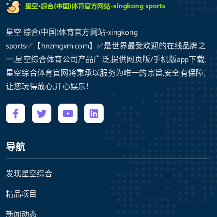
星空·综合(中国)体育官方网站-xingkong
sports✅【hnzmgxm.com】✅是世界最受欢迎的在线品牌之
一,星空综合体育公司产品广泛,提供网页版/手机版app下载,
星空综合体育官网将秉承以服务为唯一的宗旨,安全有保障,
让您玩得放心,开心娱乐！
导航
发现星空综合
精品项目
新闻动态