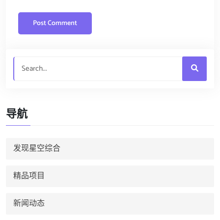
导航
发现星空综合
精品项目
新闻动态