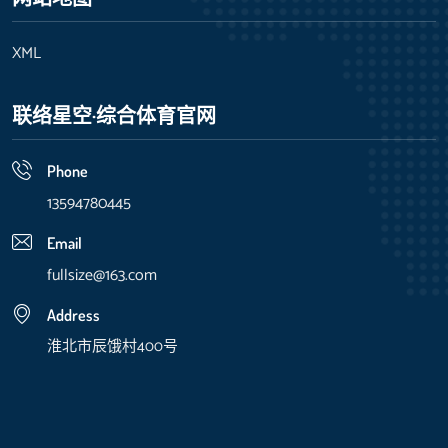
XML
联络星空·综合体育官网
Phone
13594780445
Email
fullsize@163.com
Address
淮北市辰饿村400号