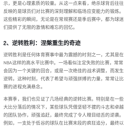
示，更是心理素质的较量。从这一点来看，绝杀球背后往往
反映的是球员们对比赛的深刻理解和临场应变能力的锻炼。
这些精彩的瞬间，无论是在常规赛还是季后赛中，都为球迷
们提供了无限的激情和难忘的回忆。
2、逆转胜利：涅槃重生的奇迹
逆转胜利是任何体育赛事中最为震撼的时刻之一，尤其是在
NBA这样的高水平比赛中。一场看似注定失败的比赛，常常
会因为一个关键的回合，或是一次绝佳的战术调整，而发生
逆转。这种时刻，代表了希望与顽强拼搏的力量，常常让比
赛的进程充满悬念。
本赛季，我们也见证了几场经典的逆转比赛。特别是在一些
大比分落后的情况下，某些球队凭借坚韧不拔的斗志和卓越
的团队协作，顽强追赶，最终完成了令人瞠目结舌的逆袭。
例如，一支处于低谷的球队在比赛末段的疯狂追分，最终以