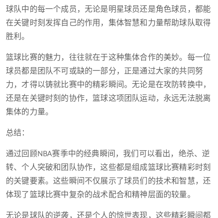
球队中的每一个成员，无论是明星球员还是角色球员，都能
在关键时刻发挥自己的作用，集体智慧和力量帮助球队取得
胜利。
篮球比赛的魅力，往往就在于这种集体合作的美妙。每一位
球员都是团队不可或缺的一部分，正是通过大家的共同努
力，才得以铸就比赛中的精彩瞬间。无论是在攻防转换中，
还是在关键时刻的协作，篮球这项团队运动，永远无法脱离
集体的力量。
总结：
通过回顾NBA赛季中的经典瞬间，我们可以看出，绝杀、逆
转、个人突破和团队协作，这些都是组成篮球比赛精彩时刻
的关键要素。这些瞬间不仅展示了球员们的技术和智慧，还
体现了篮球比赛中复杂的战术配合和精神层面的较量。
无论是球队的逆袭，还是个人的惊世表现，这些精彩瞬间都