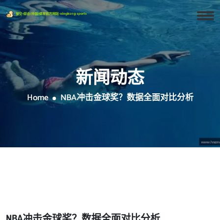
新闻动态
Home
NBA冲击金球奖？数据全面对比分析
NBA冲击金球奖？数据全面对比分析