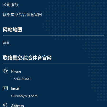
公司服务
联络星空·综合体育官网
网站地图
XML
联络星空·综合体育官网
Phone
13594780445
Email
fullsize@163.com
Address