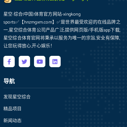
星空·综合(中国)体育官方网站-xingkong
sports✅【hnzmgxm.com】✅是世界最受欢迎的在线品牌之
一,星空综合体育公司产品广泛,提供网页版/手机版app下载,
星空综合体育官网将秉承以服务为唯一的宗旨,安全有保障,
让您玩得放心,开心娱乐！
导航
发现星空综合
精品项目
新闻动态